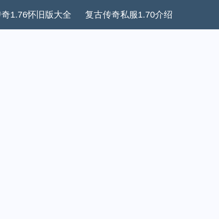
奇1.76怀旧版大全
复古传奇私服1.70介绍